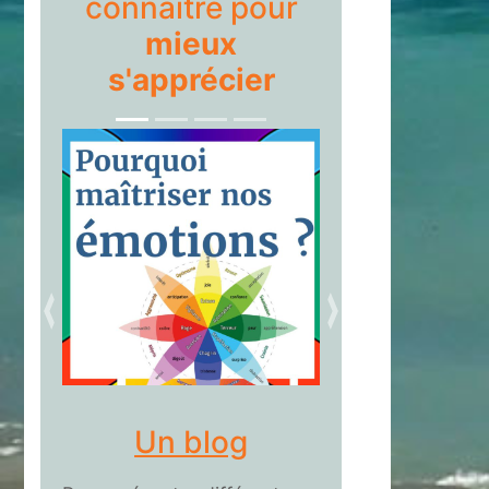
connaître pour
mieux
s'apprécier
précédent
suivant
Un blog